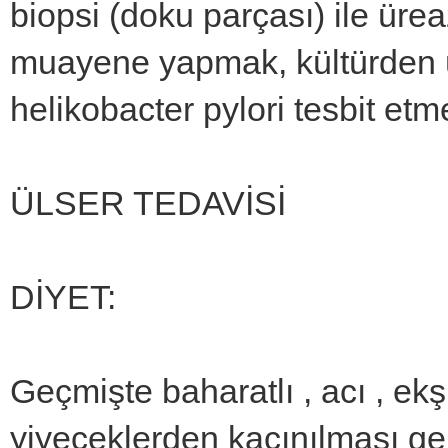
biopsi (doku parçası) ile ürea
muayene yapmak, kültürden ür
helikobacter pylori tesbit e
ÜLSER TEDAVİSİ
DİYET:
Geçmişte baharatlı , acı , ekşi
yiyeceklerden kaçınılması gere