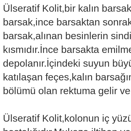
Ülseratif Kolit,bir kalın barsa
barsak,ince barsaktan sonra
barsak,alınan besinlerin sindi
kısmıdır.İnce barsakta emilm
depolanır.İçindeki suyun büyü
katılaşan feçes,kalın barsağı
bölümü olan rektuma gelir ve 
Ülseratif Kolit,kolonun iç y