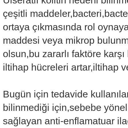
Ülseratif kolitin nedeni bilin
çeşitli maddeler,bacteri,bacter
ortaya çıkmasında rol oynayab
maddesi veya mikrop bulunmu
olsun,bu zararlı faktöre kar
iltihap hücreleri artar,iltihap v
Bugün için tedavide kullanıla
bilinmediği için,sebebe yöneli
sağlayan anti-enflamatuar ilaç