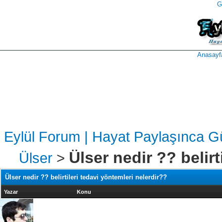
G
takipçi
instagram
takipçi
satın
takipçi
al
hilesi
Anasayf
Eylül Forum | Hayat Paylaşınca G
Ülser nedir ?? belirt
Ülser
>
Ülser nedir ?? belirtileri tedavi yöntemleri nelerdir??
Yazar
Konu