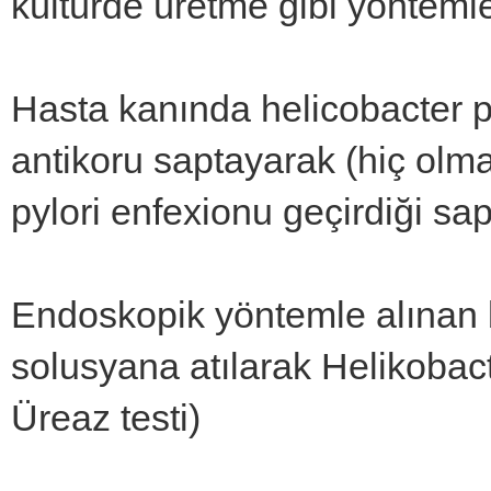
kültürde üretme gibi yöntemle
Hasta kanında helicobacter p
antikoru saptayarak (hiç olm
pylori enfexionu geçirdiği sap
Endoskopik yöntemle alınan b
solusyana atılarak Helikobacte
Üreaz testi)