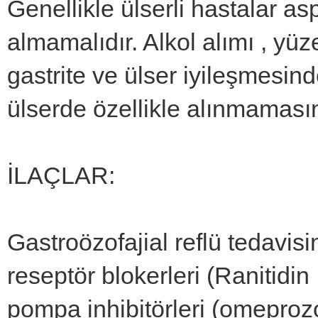
Genellikle ülserli hastalar as
almamalıdır. Alkol alımı , yü
gastrite ve ülser iyileşmesin
ülserde özellikle alınmamasın
İLAÇLAR:
Gastroözofajial reflü tedavisi
reseptör blokerleri (Ranitidin
pompa inhibitörleri (omeprozo