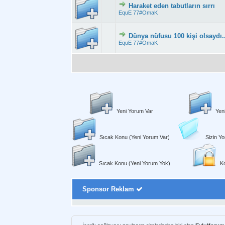
Haraket eden tabutların sırrı
Derecelendirme: 2
EquE 77#OmaK
Dünya nüfusu 100 kişi olsaydı..
Derecelendirme: 3
EquE 77#OmaK
Yeni Yorum Var
Yen
Sıcak Konu (Yeni Yorum Var)
Sizin Yo
Sıcak Konu (Yeni Yorum Yok)
Ko
Sponsor Reklam