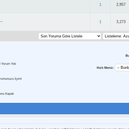
.6/5 - 40 oy
1
2,857
..
.1/5 - 51 oy
1
3,273
B
i Yorum Yok
Hızlı Menü:
rumunuzu İçerir
nu Kapalı