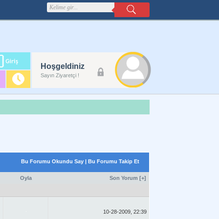
m
Hoşgeldiniz
lanı
Sayın Ziyaretçi !
Bu Forumu Okundu Say
|
Bu Forumu Takip Et
Oyla
Son Yorum
[
+
]
10-28-2009, 22:39