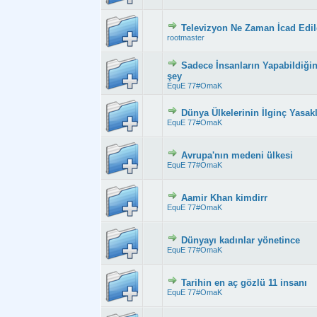
Televizyon Ne Zaman İcad Edil
Derecelendirme: 2.
rootmaster
Sadece İnsanların Yapabildiğin
Derecelendirme: 2
şey
EquE 77#OmaK
Dünya Ülkelerinin İlginç Yasakl
Derecelendirme: 2
EquE 77#OmaK
Avrupa'nın medeni ülkesi
Derecelendirme: 2
EquE 77#OmaK
Aamir Khan kimdirr
Derecelendirme: 2.
EquE 77#OmaK
Dünyayı kadınlar yönetince
Derecelendirme: 2
EquE 77#OmaK
Tarihin en aç gözlü 11 insanı
Derecelendirme: 2
EquE 77#OmaK