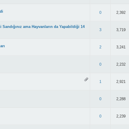
di
47/5 - 34 oy
0
2,392
i Sandığınız ama Hayvanların da Yapabildiği 14
.86/5 - 42 oy
3
3,719
arı
.93/5 - 44 oy
2
3,241
.86/5 - 42 oy
0
2,232
48/5 - 27 oy
1
2,921
.76/5 - 41 oy
0
2,288
.89/5 - 38 oy
0
2,239