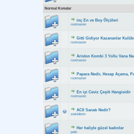
Normal Konular
inç En ve Boy Ölçüleri
Derecelendirme: 2
rootmaster
Gitti Gidiyor Kazananlar Kulüb
Derecelendirme: 2
rootmaster
Ariston Kombi 3 Yollu Vana Nas
Derecelendirme: 2
rootmaster
Papara Nedir, Hesap Açama, P
Derecelendirme: 2
rootmaster
En iyi Ceviz Çeşiti Hangisidir
Derecelendirme: 2
rootmaster
ACII Sanatı Nedir?
Derecelendirme: 2
stakbilisim
Her haliyle güzel kadınlar
Derecelendirme: 2
pelin