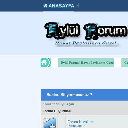
ANASAYFA
┽
takipçi
instagram
takipçi
satın
takipçi
al
hilesi
Eylül Forum | Hayat Paylaşınca Güzel
Ge
Bunları Biliyormusunuz ?
Konu
/
Konuyu Açan
Forum Duyuruları
Forum Kuralları
`ExceLans. ~