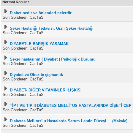
Normal Konular
Diabet nedir ve önlemleri nelerdir
Son Gönderen: CacTuS
Şeker Hastalığı Tedavisi, Gizli Şeker Hastalığı
Son Gönderen: CacTuS
DİYABETLE BARIŞIK YAŞAMAK
Son Gönderen: CacTuS
Şeker hastasının ( Diyabet ) Psikolojik Durumu
Son Gönderen: CacTuS
Diyabet ve Obezite şişmanlık
Son Gönderen: CacTuS
DİYABET- DİĞER VİTAMİNLER İLİŞKİSİ
Son Gönderen: CacTuS
TİP I VE TİP II DİABETES MELLİTUS HASTALARINDA DİŞETİ CEP SI
Son Gönderen: CacTuS
Diabetes Mellitus’lu Hastalarda Serum Leptin Düzeyi ... (Makale)
Son Gönderen: CacTuS