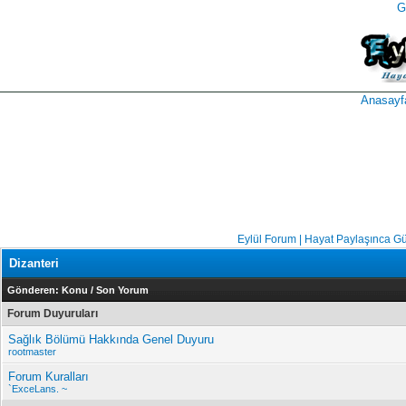
G
takipçi
instagram
takipçi
satın
takipçi
al
hilesi
Anasayf
Eylül Forum | Hayat Paylaşınca G
Dizanteri
Gönderen:
Konu
/
Son Yorum
Forum Duyuruları
Sağlık Bölümü Hakkında Genel Duyuru
rootmaster
Forum Kuralları
`ExceLans. ~