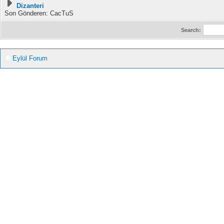
Dizanteri
Son Gönderen: CacTuS
Search:
Eylül Forum