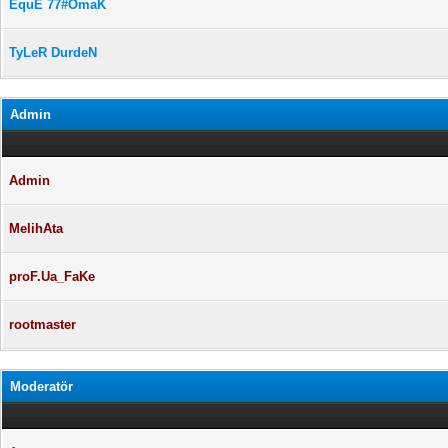
EquE 77#OmaK
TyLeR DurdeN
Admin
Admin
MelihAta
proF.Ua_FaKe
rootmaster
Moderatör