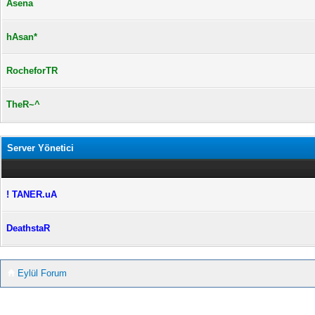
Asena
hAsan*
RocheforTR
TheR~^
Server Yönetici
! TANER.uA
DeathstaR
Eylül Forum