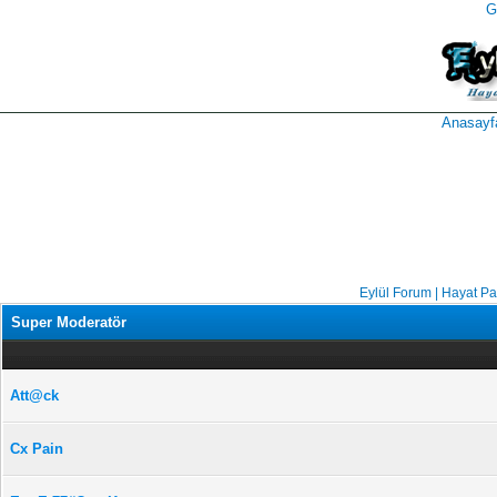
G
takipçi
instagram
takipçi
satın
takipçi
al
hilesi
Anasayf
Eylül Forum | Hayat P
Super Moderatör
Att@ck
Cx Pain