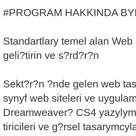
#PROGRAM HAKKINDA BY
Standartlary temel alan Web s
geli?tirin ve s?rd?r?n
Sekt?r?n ?nde gelen web tasa
synyf web siteleri ve uygula
Dreamweaver? CS4 yazylymy 
tiricileri ve g?rsel tasarymcyla