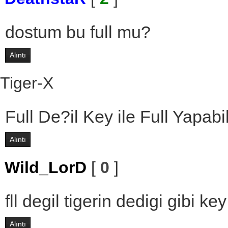
dostum bu full mu?
Alıntı
Tiger-X
Full De?il Key ile Full Yapabil
Alıntı
Wild_LorD
[
0
]
fll degil tigerin dedigi gibi k
Alıntı