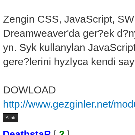
Zengin CSS, JavaScript, SWF 
Dreamweaver'da ger?ek d?n
yn. Syk kullanylan JavaScrip
gere?lerini hyzlyca kendi say
DOWLOAD
http://www.gezginler.net/mo
Alıntı
DeathstaR
[
2
]