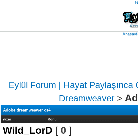
G
takipçi
instagram
takipçi
satın
takipçi
al
hilesi
Anasayf
Eylül Forum | Hayat Paylaşınca 
Ad
Dreamweaver
>
Adobe dreamweawer cs4
Yazar
Konu
Wild_LorD
[
0
]