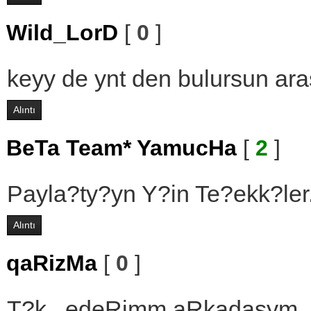
Wild_LorD
[
0
]
keyy de ynt den bulursun ar
Alıntı
BeTa Team* YamucHa
[
2
]
Payla?ty?yn Y?in Te?ekk?ler.
Alıntı
qaRizMa
[
0
]
T?k.. edeRimm aRkadasym