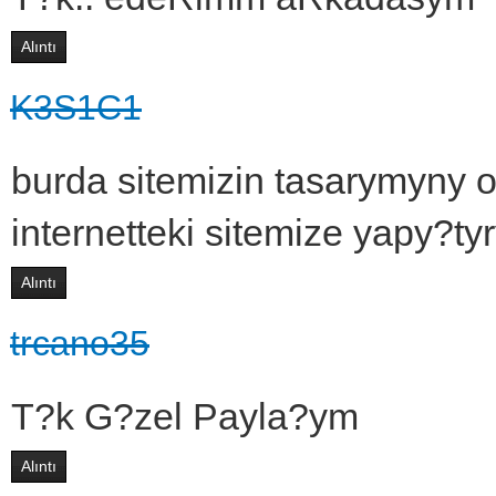
Alıntı
K3S1C1
burda sitemizin tasarymyny 
internetteki sitemize yapy?ty
Alıntı
trcano35
T?k G?zel Payla?ym
Alıntı