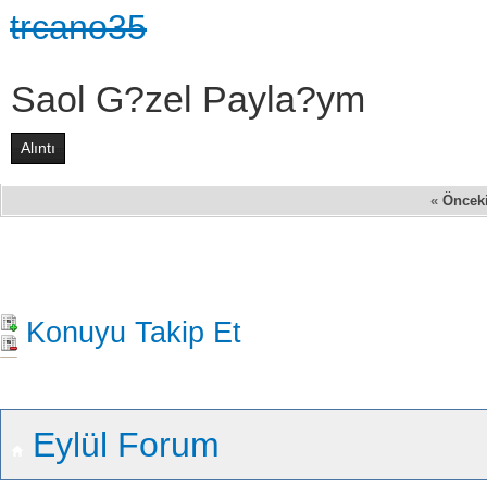
trcano35
Saol G?zel Payla?ym
Alıntı
«
Öncek
Konuyu Takip Et
Eylül Forum