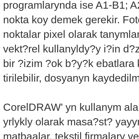
programlarynda ise A1-B1; A
nokta koy demek gerekir. Fo
noktalar pixel olarak tanym
vekt?rel kullanyldy?y i?in d?
bir ?izim ?ok b?y?k ebatlar
tirilebilir, dosyanyn kayded
CorelDRAW' yn kullanym alan
yrlykly olarak masa?st? yayyn
matbaalar, tekstil firmalary v