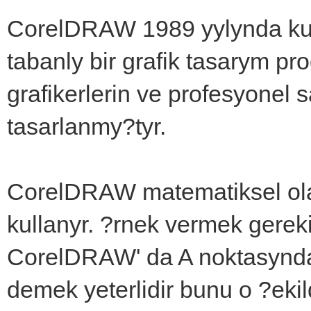
CorelDRAW 1989 yylynda kull
tabanly bir grafik tasarym pr
grafikerlerin ve profesyonel 
tasarlanmy?tyr.
CorelDRAW matematiksel ola
kullanyr. ?rnek vermek gereki
CorelDRAW' da A noktasynda
demek yeterlidir bunu o ?eki