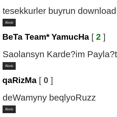
tesekkurler buyrun download
Alıntı
BeTa Team* YamucHa
[
2
]
Saolansyn Karde?im Payla?ty
Alıntı
qaRizMa
[
0
]
deWamyny beqlyoRuzz
Alıntı