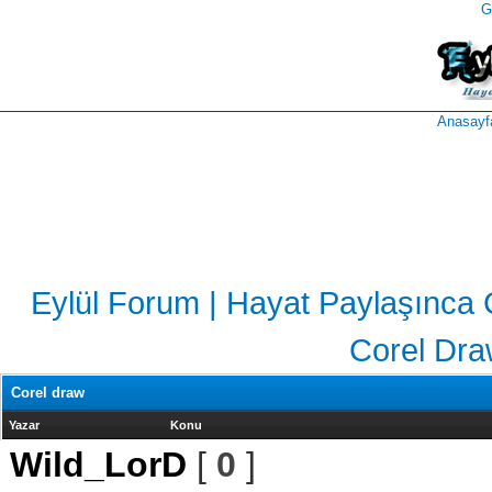
G
takipçi
instagram
takipçi
satın
takipçi
al
hilesi
Anasayf
Eylül Forum | Hayat Paylaşınca 
Corel Dr
Corel draw
Yazar
Konu
Wild_LorD
[
0
]