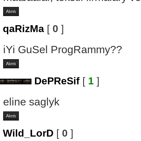
Alıntı
qaRizMa
[
0
]
iYi GuSel ProgRammy??
Alıntı
DePReSif
[
1
]
eline saglyk
Alıntı
Wild_LorD
[
0
]