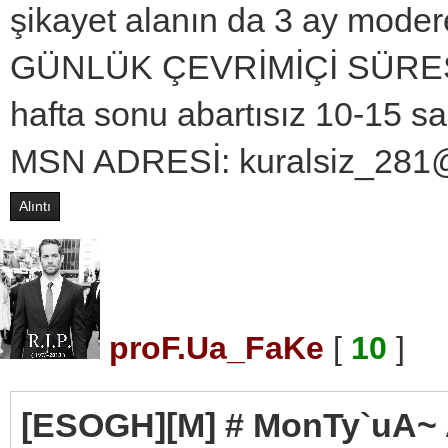
şikayet alanın da 3 ay moder
GÜNLÜK ÇEVRİMİÇİ SÜRESİ: h
hafta sonu abartısız 10-15 sa
MSN ADRESİ: kuralsiz_281
Alıntı
proF.Ua_FaKe
[
10
]
[ESOGH][M] # MonTy`uA~ Ad