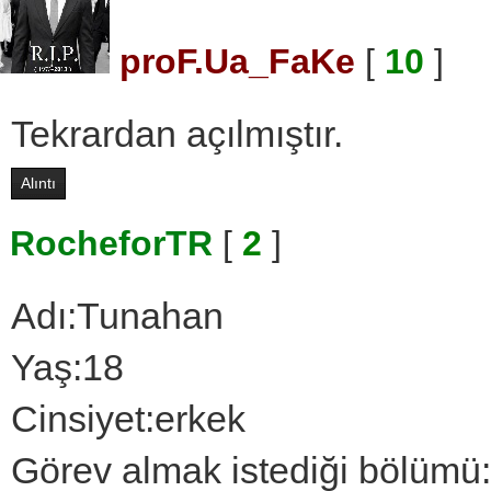
proF.Ua_FaKe
[
10
]
Tekrardan açılmıştır.
Alıntı
RocheforTR
[
2
]
Adı:Tunahan
Yaş:18
Cinsiyet:erkek
Görev almak istediği bölümü