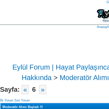
G
takipçi
instagram
takipçi
satın
takipçi
al
hilesi
Anasayf
Eylül Forum | Hayat Paylaşınc
Hakkında
>
Moderatör Alımı
Sayfa:
«
6
»
İlk Yorum
Son Yorum
Moderatör Alımı Başladı !!!