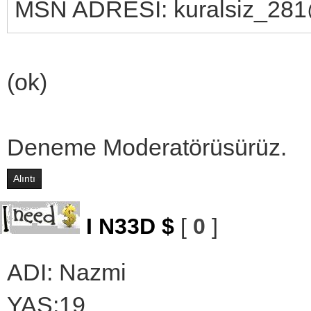
MSN ADRESİ: kuralsiz_281
(ok)
Deneme Moderatörüsürüz.
Alıntı
I N33D $
[
0
]
ADI: Nazmi
YAŞ:19