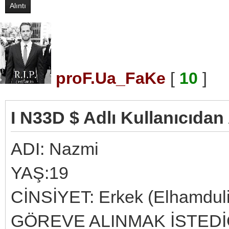
Alıntı
proF.Ua_FaKe
[
10
]
I N33D $ Adlı Kullanıcıdan 
ADI: Nazmi
YAŞ:19
CİNSİYET: Erkek (Elhamdulil
GÖREVE ALINMAK İSTEDİĞ