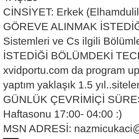
CİNSİYET: Erkek (Elhamdulill
GÖREVE ALINMAK İSTEDİĞİ
Sistemleri ve Cs ilgili Bölüml
İSTEDİĞİ BÖLÜMDEKİ TECR
xvidportu.com da program u
yaptım yaklaşık 1.5 yıl..sitel
GÜNLÜK ÇEVRİMİÇİ SÜRESİ: 
Haftasonu 17:00- 04:00 :)
MSN ADRESİ: nazmicukaci@