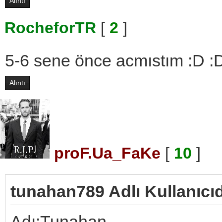
Alıntı
RocheforTR
[
2
]
5-6 sene önce acmıstım :D :
Alıntı
proF.Ua_FaKe
[
10
]
tunahan789 Adlı Kullanıcıd
Adı:Tunahan