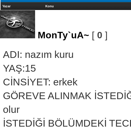
Yazar
Konu
MonTy`uA~
[
0
]
ADI: nazım kuru
YAŞ:15
CİNSİYET: erkek
GÖREVE ALINMAK İSTEDİĞİ B
olur
İSTEDİĞİ BÖLÜMDEKİ TECRÜ