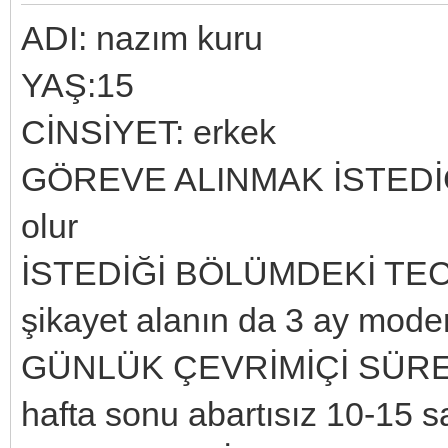
ADI: nazım kuru
YAŞ:15
CİNSİYET: erkek
GÖREVE ALINMAK İSTEDİĞİ B
olur
İSTEDİĞİ BÖLÜMDEKİ TECR
şikayet alanın da 3 ay moder
GÜNLÜK ÇEVRİMİÇİ SÜRESİ: 
hafta sonu abartısız 10-15 s