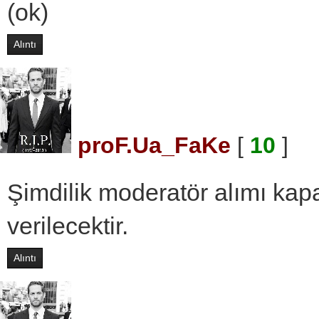
(ok)
Alıntı
proF.Ua_FaKe
[
10
]
Şimdilik moderatör alımı kapa
verilecektir.
Alıntı