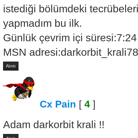
istediği bölümdeki tecrübele
yapmadım bu ilk.
Günlük çevrim içi süresi:7:2
MSN adresi:darkorbit_krali
Alıntı
Cx Pain
[
4
]
Adam darkorbit krali !!