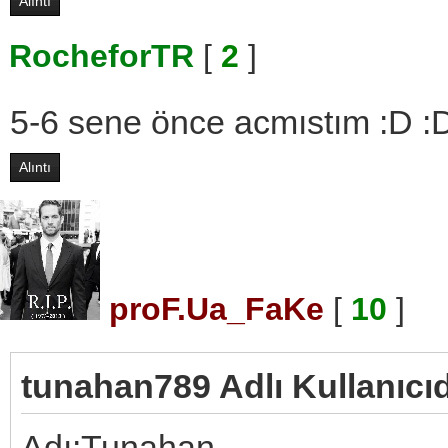
Alıntı
RocheforTR
[
2
]
5-6 sene önce acmıstım :D :
Alıntı
proF.Ua_FaKe
[
10
]
tunahan789 Adlı Kullanıcıd
Adı:Tunahan