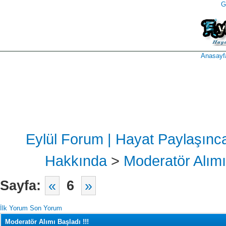
G
takipçi
instagram
takipçi
satın
takipçi
al
hilesi
Anasayf
Eylül Forum | Hayat Paylaşınc
Hakkında
>
Moderatör Alımı
Sayfa:
«
6
»
İlk Yorum
Son Yorum
Moderatör Alımı Başladı !!!