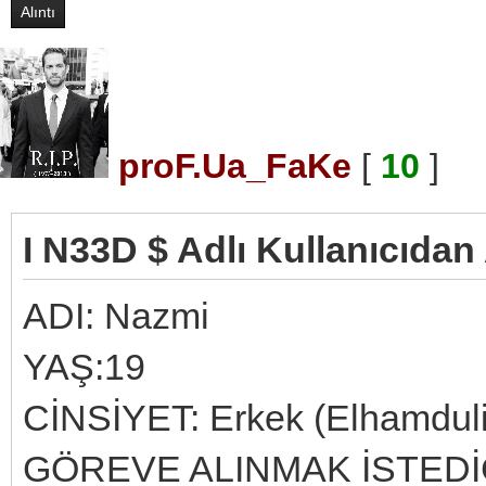
Alıntı
proF.Ua_FaKe
[
10
]
I N33D $ Adlı Kullanıcıdan 
ADI: Nazmi
YAŞ:19
CİNSİYET: Erkek (Elhamdulil
GÖREVE ALINMAK İSTEDİĞ