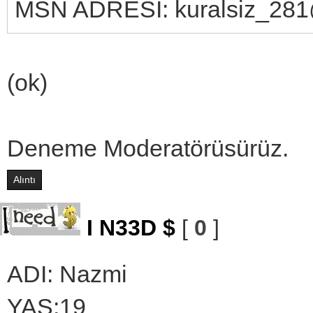
MSN ADRESİ: kuralsiz_281
(ok)
Deneme Moderatörüsürüz.
Alıntı
I N33D $
[
0
]
ADI: Nazmi
YAŞ:19