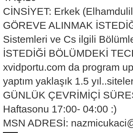
CİNSİYET: Erkek (Elhamdulill
GÖREVE ALINMAK İSTEDİĞİ
Sistemleri ve Cs ilgili Bölüml
İSTEDİĞİ BÖLÜMDEKİ TECR
xvidportu.com da program u
yaptım yaklaşık 1.5 yıl..sitel
GÜNLÜK ÇEVRİMİÇİ SÜRESİ: 
Haftasonu 17:00- 04:00 :)
MSN ADRESİ: nazmicukaci@