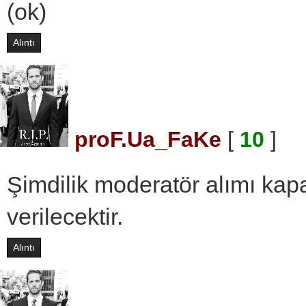
(ok)
Alıntı
proF.Ua_FaKe
[
10
]
Şimdilik moderatör alımı kapa
verilecektir.
Alıntı