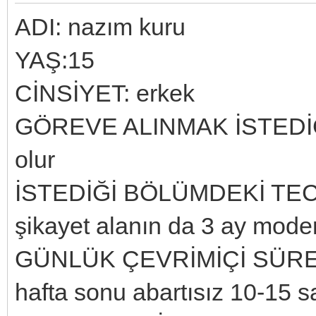
ADI: nazım kuru
YAŞ:15
CİNSİYET: erkek
GÖREVE ALINMAK İSTEDİĞİ B
olur
İSTEDİĞİ BÖLÜMDEKİ TECR
şikayet alanın da 3 ay moder
GÜNLÜK ÇEVRİMİÇİ SÜRESİ: 
hafta sonu abartısız 10-15 s