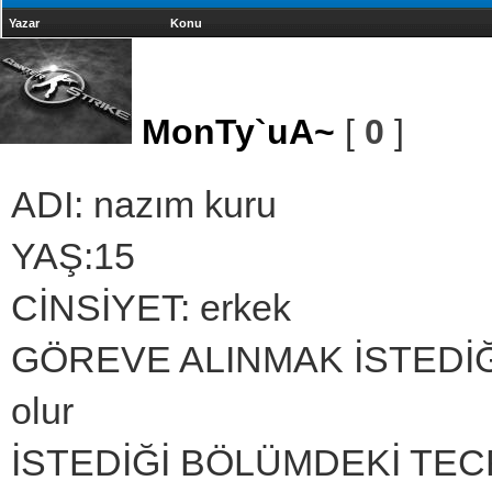
Yazar
Konu
MonTy`uA~
[
0
]
ADI: nazım kuru
YAŞ:15
CİNSİYET: erkek
GÖREVE ALINMAK İSTEDİĞİ B
olur
İSTEDİĞİ BÖLÜMDEKİ TECRÜ