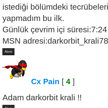
istediği bölümdeki tecrübele
yapmadım bu ilk.
Günlük çevrim içi süresi:7:2
MSN adresi:darkorbit_krali
Alıntı
Cx Pain
[
4
]
Adam darkorbit krali !!