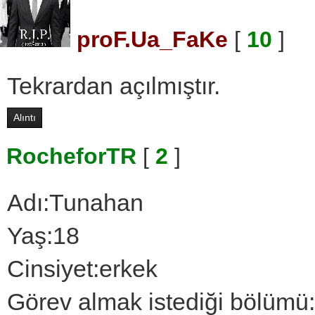
proF.Ua_FaKe
[
10
]
Tekrardan açılmıştır.
Alıntı
RocheforTR
[
2
]
Adı:Tunahan
Yaş:18
Cinsiyet:erkek
Görev almak istediği bölümü