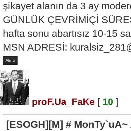
şikayet alanın da 3 ay moder
GÜNLÜK ÇEVRİMİÇİ SÜRESİ: h
hafta sonu abartısız 10-15 sa
MSN ADRESİ: kuralsiz_281
Alıntı
proF.Ua_FaKe
[
10
]
[ESOGH][M] # MonTy`uA~ Ad