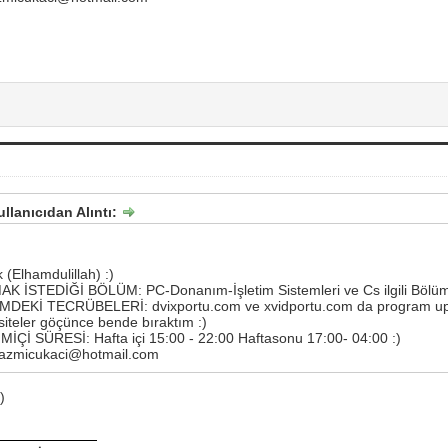
ullanıcıdan Alıntı:
(Elhamdulillah) :)
 İSTEDİĞİ BÖLÜM: PC-Donanım-İşletim Sistemleri ve Cs ilgili Bölüm
DEKİ TECRÜBELERİ: dvixportu.com ve xvidportu.com da program upl
..siteler göçünce bende bıraktım :)
İ SÜRESİ: Hafta içi 15:00 - 22:00 Haftasonu 17:00- 04:00 :)
azmicukaci@hotmail.com
)