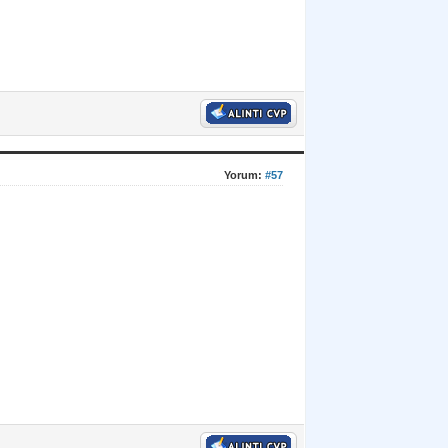
Yorum:
#57