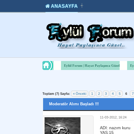
ANASAYFA
┽
takipçi
instagram
takipçi
satın
takipçi
al
hilesi
Eylül Forum | Hayat Paylaşınca Güzel
Ey
Toplam (7) Sayfa:
« Önceki
1
2
3
4
5
6
7
Moderatör Alımı Başladı !!!
11-03-2012, 16:24
ADI: nazım kuru
YAŞ:15