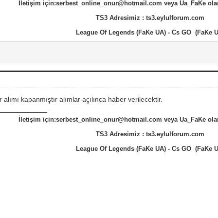
İletişim için:serbest_online_onur@hotmail.com veya Ua_FaKe ola
TS3 Adresimiz : ts3.eylulforum.com
League Of Legends (FaKe UA) - Cs GO (FaKe U
 alımı kapanmıştır alımlar açılınca haber verilecektir.
İletişim için:serbest_online_onur@hotmail.com veya Ua_FaKe ola
TS3 Adresimiz : ts3.eylulforum.com
League Of Legends (FaKe UA) - Cs GO (FaKe U