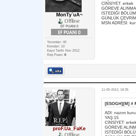
CİNSİYET: erkek
GÖREVE ALINMAK İ
İSTEDİĞİ BÖLÜMDE
MonTy`uA~
GÜNLÜK ÇEVRİMİÇİ 
MSN ADRESİ: kur
EF PUANI 0
Yorumları: 40
Konuları: 10
Kayıt Tarihi: Nov 2012
Rep Puanı:
0
11-05-2012, 18:35
[ESOGH][M] # M
ADI: nazım kuru
YAŞ:15
CİNSİYET: erke
GÖREVE ALINMAK
proF.Ua_FaKe
İSTEDİĞİ BÖLÜM