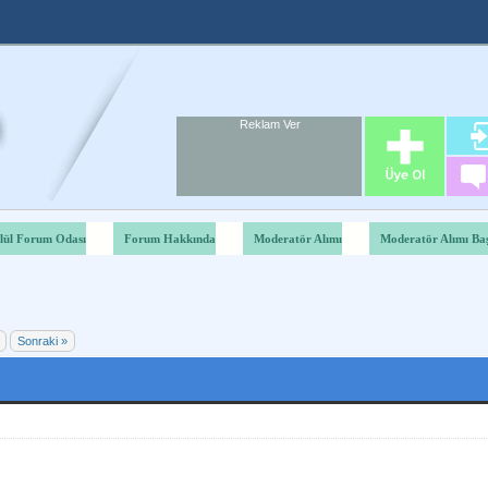
Reklam Ver
Foru
Reklam A
lül Forum Odası
Forum Hakkında
Moderatör Alımı
Moderatör Alımı Baş
Derecelendirme: 2.8/5 - 87 oy
1
2
3
4
5
Sonraki »