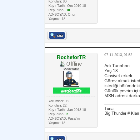
Konuları: 80
Kayıt Tarihi: Oct 2010 18
Rep Puanı:
10
AD-SOYAD: Onur
Yaşınız: 18
07-11-2013, 01:52
RocheforTR
Adı:Tunahan
Moderatör
Yaş:18
Cinsiyet:erkek
Görev almak isted
istediği bölümdek
Günlük çevrim içi
MSN adresi:darko
Yorumları: 98
Konuları: 22
Tuna
Kayıt Tarihi: Jan 2013 18
Big Thunder # Klan 
Rep Puanı:
2
AD-SOYAD: Pasa`m
Yaşınız: 18