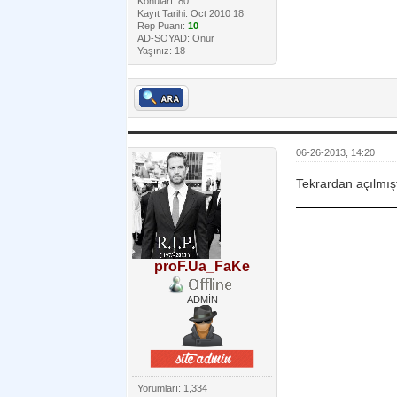
Konuları: 80
Kayıt Tarihi: Oct 2010 18
Rep Puanı:
10
AD-SOYAD: Onur
Yaşınız: 18
06-26-2013, 14:20
Tekrardan açılmışt
proF.Ua_FaKe
ADMİN
Yorumları: 1,334