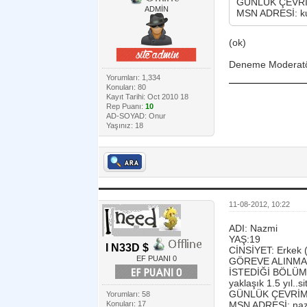
GÜNLÜK ÇEVRİMİÇ
ADMİN
MSN ADRESİ: ku
(ok)
Deneme Moderatö
Yorumları: 1,334
Konuları: 80
Kayıt Tarihi: Oct 2010 18
Rep Puanı:
10
AD-SOYAD: Onur
Yaşınız: 18
11-08-2012, 10:22
ADI: Nazmi
YAŞ:19
I N33D $
CİNSİYET: Erkek (
EF PUANI 0
GÖREVE ALINMAK İ
İSTEDİĞİ BÖLÜMD
yaklaşık 1.5 yıl..
GÜNLÜK ÇEVRİMİÇİ
Yorumları: 58
Konuları: 17
MSN ADRESİ: naz