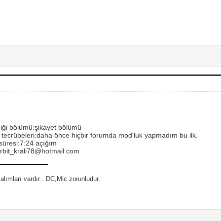
iği bölümü:şikayet bölümü
i tecrübeleri:daha önce hiçbir forumda mod'luk yapmadım bu ilk.
 süresi:7:24 açığım
rbit_krali78@hotmail.com
alımları vardır . DC,Mic zorunludur.