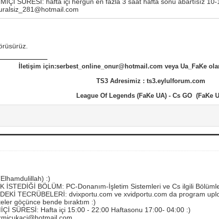
İ SÜRESİ: hafta içi hergün en fazla 3 saat hafta sonu abartısız 10-1
ralsiz_281@hotmail.com
rüsürüz.
İletişim için:serbest_online_onur@hotmail.com veya Ua_FaKe ola
TS3 Adresimiz : ts3.eylulforum.com
League Of Legends (FaKe UA) - Cs GO (FaKe U
Elhamdulillah) :)
STEDİĞİ BÖLÜM: PC-Donanım-İşletim Sistemleri ve Cs ilgili Bölüml
EKİ TECRÜBELERİ: dvixportu.com ve xvidportu.com da program uplo
siteler göçünce bende bıraktım :)
 SÜRESİ: Hafta içi 15:00 - 22:00 Haftasonu 17:00- 04:00 :)
micukaci@hotmail.com