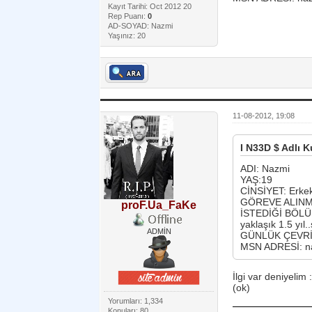
Kayıt Tarihi: Oct 2012 20
Rep Puanı:
0
AD-SOYAD: Nazmi
Yaşınız: 20
11-08-2012, 19:08
I N33D $ Adlı K
ADI: Nazmi
YAŞ:19
CİNSİYET: Erkek 
GÖREVE ALINMAK
proF.Ua_FaKe
İSTEDİĞİ BÖLÜM
yaklaşık 1.5 yıl
ADMİN
GÜNLÜK ÇEVRİMİÇ
MSN ADRESİ: n
İlgi var deniyelim :
(ok)
Yorumları: 1,334
Konuları: 80