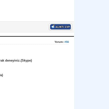
Yorum:
#56
rak deneyiniz.(Skype)
a)