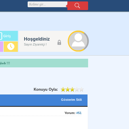
m
Hoşgeldiniz
lanı
Sayın Ziyaretçi !
ladı !!!
Konuyu Oyla:
Gösterim Stili
Yorum:
#51