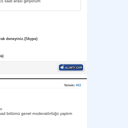
5 saat arası giriyorum
rak deneyiniz.(Skype)
a)
Yorum:
#53
er
ad bölümü genel moderatörlüğü yaptım