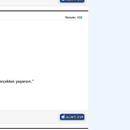
Yorum:
#58
erçekten yaşarsın.''