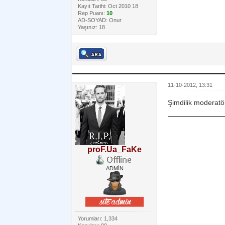
Kayıt Tarihi: Oct 2010 18
Rep Puanı:
10
AD-SOYAD: Onur
Yaşınız: 18
11-10-2012, 13:31
Şimdilik moderatör
proF.Ua_FaKe
ADMİN
Yorumları: 1,334