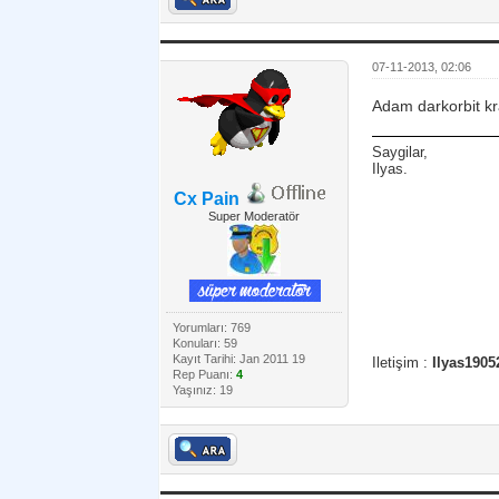
07-11-2013, 02:06
Adam darkorbit kra
Saygilar,
Ilyas.
Cx Pain
Super Moderatör
Yorumları: 769
Konuları: 59
Kayıt Tarihi: Jan 2011 19
Iletişim :
Ilyas1905
Rep Puanı:
4
Yaşınız: 19