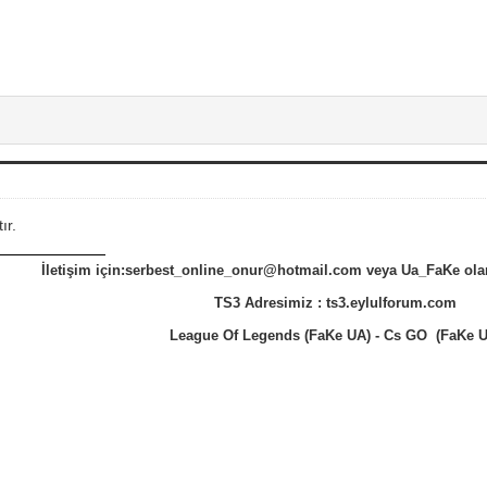
ır.
İletişim için:serbest_online_onur@hotmail.com veya Ua_FaKe ola
TS3 Adresimiz : ts3.eylulforum.com
League Of Legends (FaKe UA) - Cs GO (FaKe U